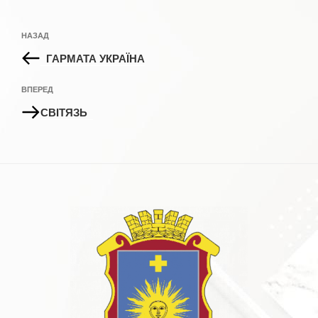
Навігація
Попередній
НАЗАД
записів
запис:
ГАРМАТА УКРАЇНА
Наступний
ВПЕРЕД
запис
СВІТЯЗЬ