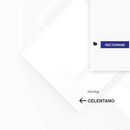
КАТЕГОРІЇ
РЕСТОРАНИ
Навігація
Попередній
НАЗАД
записів
запис:
CELENTANO