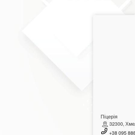
Піцерія
32300, Хме
+38 095 888