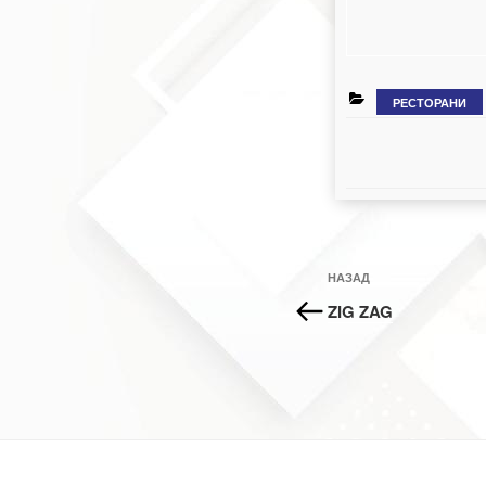
КАТЕГОРІЇ
РЕСТОРАНИ
Навігація
Попередній
НАЗАД
записів
запис:
ZIG ZAG