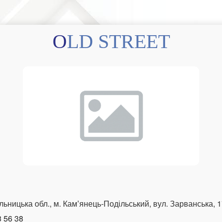
OLD STREET
льницька обл., м. Камʼянець-Подільський, вул. Зарванська, 
3 56 38