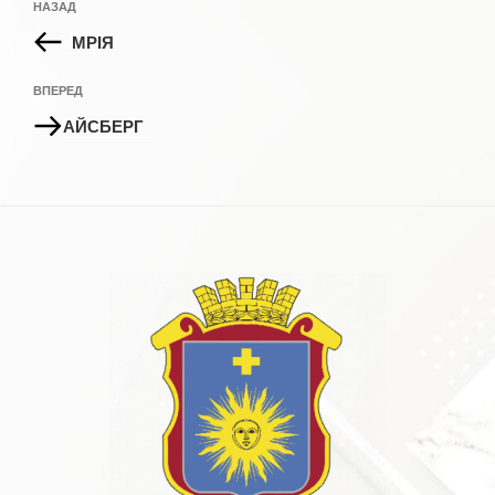
Попередній
НАЗАД
записів
запис:
МРІЯ
Наступний
ВПЕРЕД
запис
АЙСБЕРГ