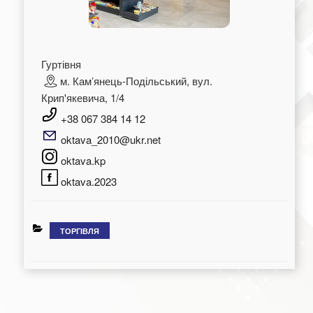
Гуртівня
м. Камʼянець-Подільський, вул.
Крип'якевича, 1/4
+38 067 384 14 12
oktava_2010@ukr.net
oktava.kp
oktava.2023
КАТЕГОРІЇ
ТОРГІВЛЯ
Навігація