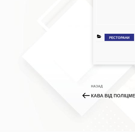
КАТЕГОРІЇ
РЕСТОРАНИ
Навігація
Попередній
НАЗАД
записів
запис:
КАВА ВІД ПОЛІЦМ