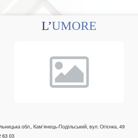
L’UMORE
ьницька обл., Камʼянець-Подільський, вул. Огієнка, 49
2 63 03