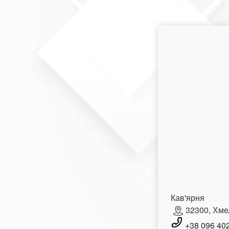
Кав'ярня
32300, Хмел
+38 096 40