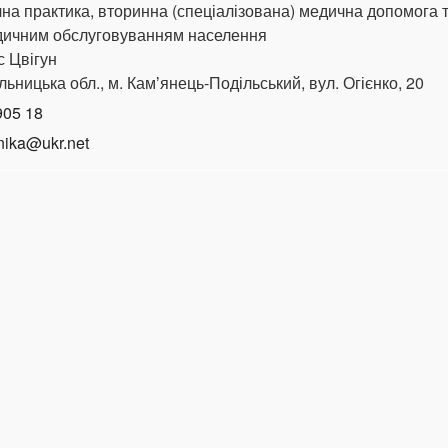
на практика, вторинна (спеціалізована) медична допомога 
дичним обслуговуванням населення
с Цвігун
ьницька обл., м. Камʼянець-Подільський, вул. Огієнко, 20
905 18
nika@ukr.net