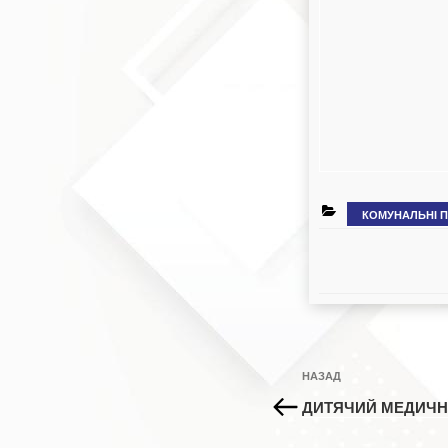
КАТЕГОРІЇ
КОМУНАЛЬНІ 
Навігація
Попередній
НАЗАД
записів
запис:
ДИТЯЧИЙ МЕДИЧН