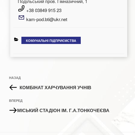
Подільський пров. Гімназичний, 1
+38 03849 915 23
kam-pod.bti@ukr.net
КАТЕГОРІЇ
КОМУНАЛЬНІ ПІДПРИЄМСТВА
Навігація
Попередній
НАЗАД
записів
запис:
КОМБІНАТ ХАРЧУВАННЯ УЧНІВ
Наступний
ВПЕРЕД
запис
МІСЬКИЙ СТАДІОН ІМ. Г.А.ТОНКОЧЕЄВА