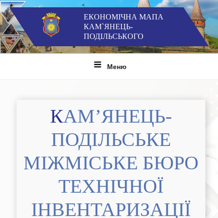
Перейти
до
ЕКОНОМІЧНА МАПА
КАМ`ЯНЕЦЬ-
вмісту
ПОДІЛЬСЬКОГО
Меню
КАМ’ЯНЕЦЬ-
ПОДІЛЬСЬКЕ
МІЖМІСЬКЕ БЮРО
ТЕХНІЧНОЇ
ІНВЕНТАРИЗАЦІЇ