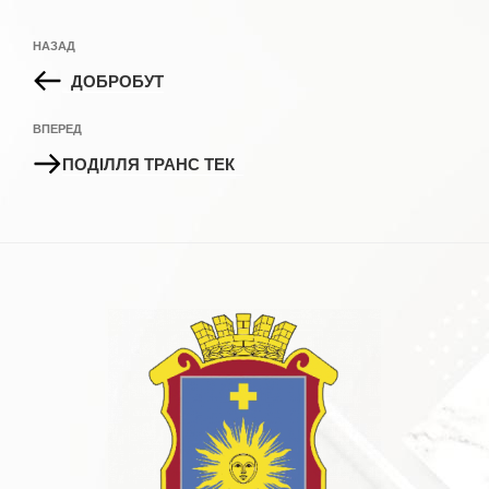
Навігація
Попередній
НАЗАД
записів
запис:
ДОБРОБУТ
Наступний
ВПЕРЕД
запис
ПОДІЛЛЯ ТРАНС ТЕК