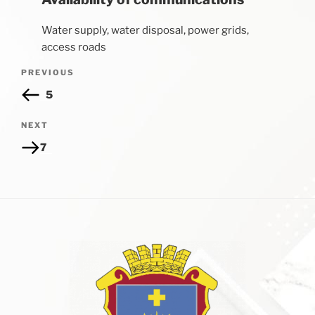
Water supply, water disposal, power grids,
access roads
PREVIOUS
5
Next
NEXT
Post
7