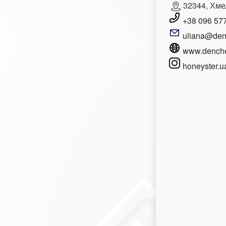
32344, Хмел
+38 096 577
uliana@den
www.denche
honeyster.u