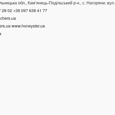
ьницька обл., Камʼянець-Подільський р-н., с. Нагоряни, вул.
 28 02 +38 097 638 41 77
chers.ua
rs.ua www.honeyster.ua
a