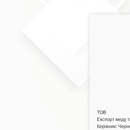
TOB
Експорт меду т
Керівник: Черн