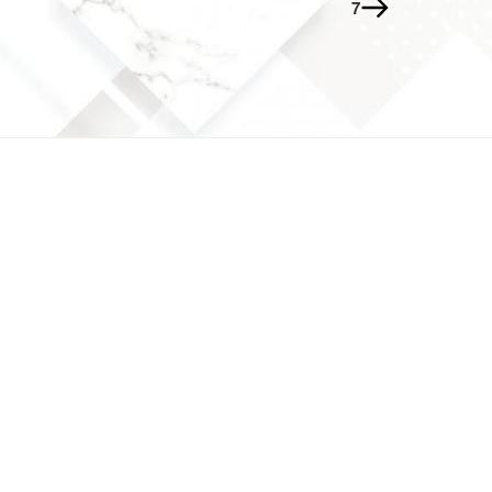
запис
7