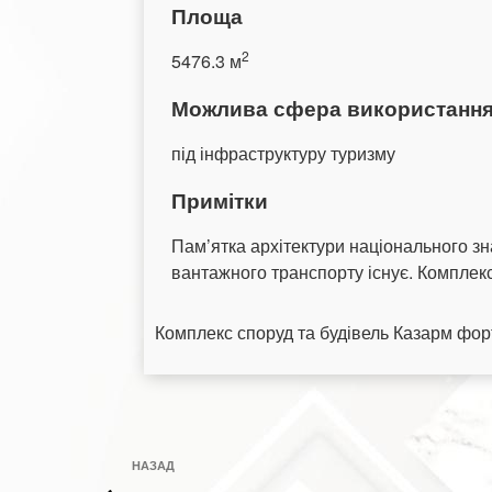
Площа
2
5476.3 м
Можлива сфера використанн
під інфраструктуру туризму
Примітки
Пам’ятка архітектури національного зн
вантажного транспорту існує. Комплек
Комплекс споруд та будівель Казарм фор
Навігація
Попередній
НАЗАД
записів