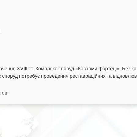
я
ачення ХVІІІ ст. Комплекс споруд «Казарми фортеці». Без ко
с споруд потребує проведення реставраційних та відновлюв
теці