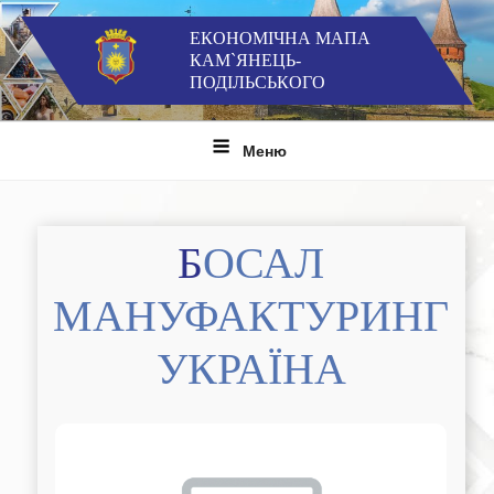
Перейти
до
ЕКОНОМІЧНА МАПА
КАМ`ЯНЕЦЬ-
вмісту
ПОДІЛЬСЬКОГО
Меню
БОСАЛ
МАНУФАКТУРИНГ
УКРАЇНА