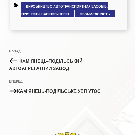
КАТЕГОРІЇ
ВИРОБНИЦТВО АВТОТРАНСПОРТНИХ ЗАСОБІВ,
ПРИЧЕПІВ І НАПІВПРИЧЕПІВ
,
ПРОМИСЛОВІСТЬ
Навігація
Попередній
НАЗАД
записів
запис:
КАМ’ЯНЕЦЬ-ПОДІЛЬСЬКИЙ
АВТОАГРЕГАТНИЙ ЗАВОД
Наступний
ВПЕРЕД
запис
КАМʼЯНЕЦЬ-ПОДІЛЬСЬКЕ УВП УТОС